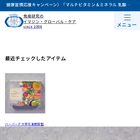
健康習慣応援キャンペーン）
「マルチビタミン＆ミネラル 乳酸菌入り」
免疫研究の
イマジン・グローバル・ケア
メニュー
since 2006
最近チェックしたアイテム
ハーバード大学元准教授監
修 命の野菜スープ【定期初
回半額4266円】
¥8,532