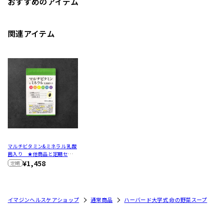
おすすめのアイテム
関連アイテム
マルチビタミン&ミネラル 乳酸
菌入り ★他商品と定期セット
購入で40%OFF★
¥1,458
定期
イマジンヘルスケアショップ
通常商品
ハーバード大学式 命の野菜スープ