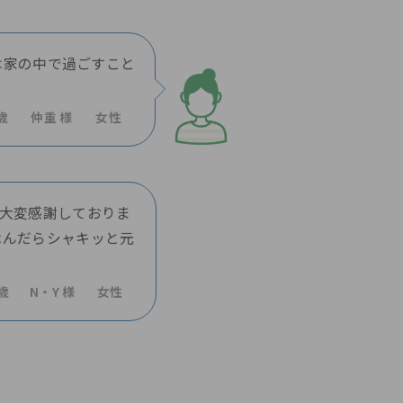
は家の中で過ごすこと
歳
仲重 様
女性
、大変感謝しておりま
休んだらシャキッと元
2歳
N・Y 様
女性