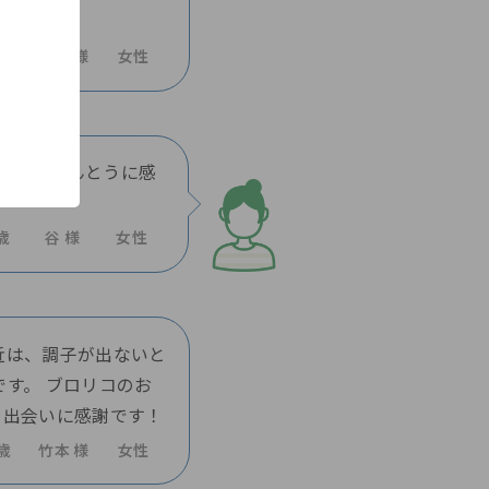
0歳
匿名 様
女性
ます。ほんとうに感
歳
谷 様
女性
近は、調子が出ないと
す。 ブロリコのお
の出会いに感謝です！
7歳
竹本 様
女性