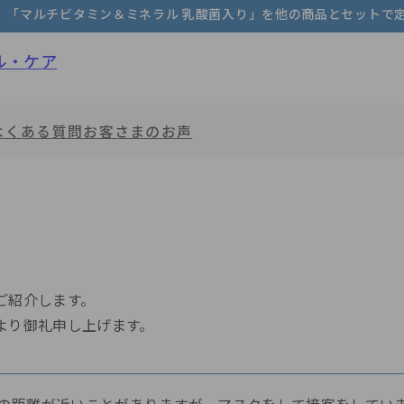
）
「マルチビタミン＆ミネラル 乳酸菌入り」
を他の商品とセットで定
ル・ケア
よくある質問
お客さまのお声
ブロリコ
ブロリコパウダー
ブロリコ・ペット
ゴーヤミ
命の野菜スープ ゼリー
ココフローラ
マルチビタミン＆ミ
一覧を見る
ご紹介します。
より御礼申し上げます。