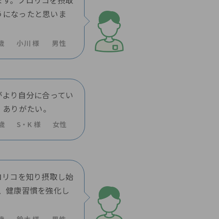
ます。ブロリコを摂取
うになったと思いま
歳
小川 様
男性
がより自分に合ってい
、ありがたい。
6歳
S・K 様
女性
ロリコを知り摂取し始
、健康習慣を強化し