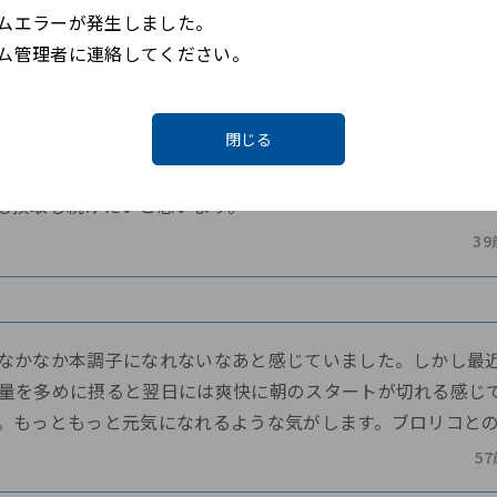
くれます。野菜嫌いなのに驚きました。
ムエラーが発生しました。
ム管理者に連絡してください。
4
閉じる
すが、何かと敏感になる時期でも、元気いっぱいに過ごしてい
も摂取し続けたいと思います。
39
なかなか本調子になれないなあと感じていました。しかし最
量を多めに摂ると翌日には爽快に朝のスタートが切れる感じで
。もっともっと元気になれるような気がします。ブロリコと
5