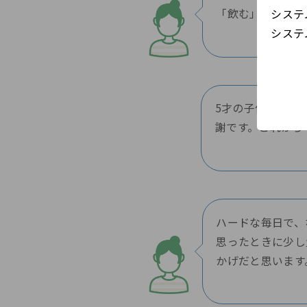
「飲む」と言って
システ
システ
5才の子供がいま
謝です。これから
ハードな毎日で、
思ったときに少し
かげだと思います