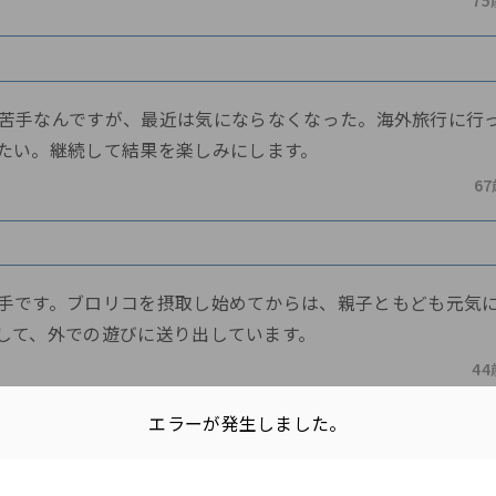
75
苦手なんですが、最近は気にならなくなった。海外旅行に行
たい。継続して結果を楽しみにします。
6
手です。ブロリコを摂取し始めてからは、親子ともども元気
して、外での遊びに送り出しています。
44
エラーが発生しました。
リコを摂取させたところ、息子の体にはあっていたようです。