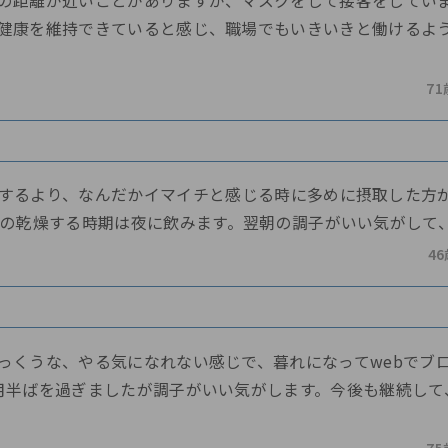
の距離が近いことがありますが、マスクをして接客をしてい
健康を維持できていると感じ、職場でもいきいきと働けるよ
71
するより、なんだかイマイチと感じる時に多めに摂取した方
気の乾燥する時期は夜に飲みます。翌朝の調子がいい気がして
4
っくうな、やる気になれない感じで、暮れになってwebでブ
月半ばを過ぎましたが調子がいい気がします。今後も継続して