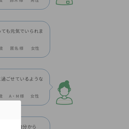
歳
鈴木 様
男性
っても元気でいられま
7歳
匿名 様
女性
に過ごせているような
歳
A・M 様
女性
最近では自分から