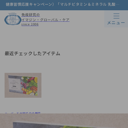
健康習慣応援キャンペーン）
「マルチビタミン＆ミネラル 乳酸菌入り」
免疫研究の
イマジン・グローバル・ケア
メニュー
since 2006
最近チェックしたアイテム
ハーバード大学式 命の野菜
スープ ゼリー【定期初回半
額3800円】
¥7,600