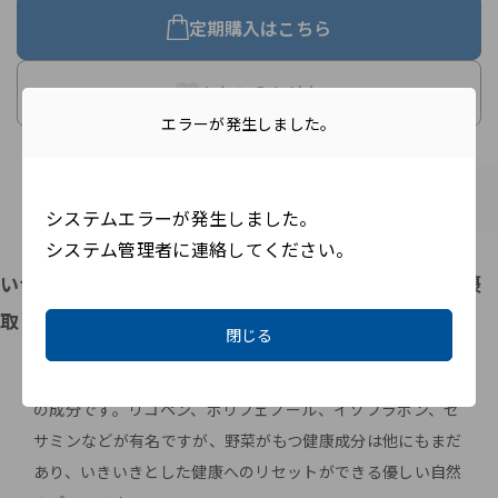
定期購入はこちら
お気に入り追加
エラーが発生しました。
アイテム紹介
アイテム詳細
商品レビュー
システムエラーが発生しました。
システム管理者に連絡してください。
いつでもどこでも、61種のファイトケミカルを手軽に摂
取
閉じる
ファイトケミカルは植物が自分を守るために生み出した天然
の成分です。リコペン、ポリフェノール、イソフラボン、セ
サミンなどが有名ですが、野菜がもつ健康成分は他にもまだ
あり、いきいきとした健康へのリセットができる優しい自然