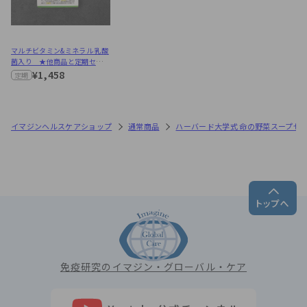
マルチビタミン&ミネラル 乳酸
菌入り ★他商品と定期セット
購入で40%OFF★
¥1,458
定期
イマジンヘルスケアショップ
通常商品
ハーバード大学式 命の野菜スープゼ
免疫研究のイマジン・グローバル・ケア